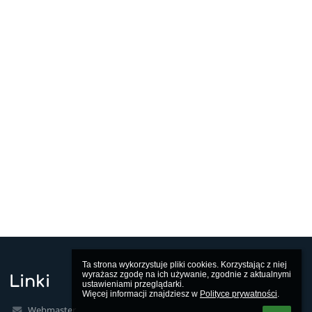
Ta strona wykorzystuje pliki cookies. Korzystając z niej 
wyrażasz zgodę na ich używanie, zgodnie z aktualnymi 
Linki
ustawieniami przeglądarki.

Więcej informacji znajdziesz w 
Polityce prywatności
.
Webmaster