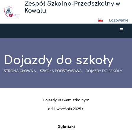
Zespół Szkolno-Przedszkolny w
Kowalu
Logowanie
Dojazdy do szkoły
STRONA GŁÓWNA
SZKOŁA PODSTAWOWA
DOJAZDY DO SZKOŁY
Dojazdy
Dojazdy BUS-em szkolnym
do
od 1 września 2025 r.
szkoły
Dębniaki