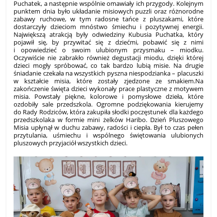
Puchatek, a następnie wspólnie omawiały ich przygody. Kolejnym
punktem dnia było układanie misiowych puzzli oraz różnorodne
zabawy ruchowe, w tym radosne tańce z pluszakami, które
dostarczyły dzieciom mnóstwo śmiechu i pozytywnej energii.
Największą atrakcją były odwiedziny Kubusia Puchatka, który
pojawił się, by przywitać się z dziećmi, pobawić się z nimi
i opowiedzieć o swoim ulubionym przysmaku – miodku.
Oczywiście nie zabrakło również degustacji miodu, dzięki której
dzieci mogły spróbować, co tak bardzo lubią misie. Na drugie
śniadanie czekała na wszystkich pyszna niespodzianka – placuszki
w kształcie misia, które zostały zjedzone ze smakiem.Na
zakończenie święta dzieci wykonały prace plastyczne z motywem
misia. Powstały piękne, kolorowe i pomysłowe dzieła, które
ozdobiły sale przedszkola. Ogromne podziękowania kierujemy
do Rady Rodziców, która zakupiła słodki poczęstunek dla każdego
przedszkolaka w formie mini żelków Haribo. Dzień Pluszowego
Misia upłynął w duchu zabawy, radości i ciepła. Był to czas pełen
przytulania, uśmiechu i wspólnego świętowania ulubionych
pluszowych przyjaciół wszystkich dzieci.