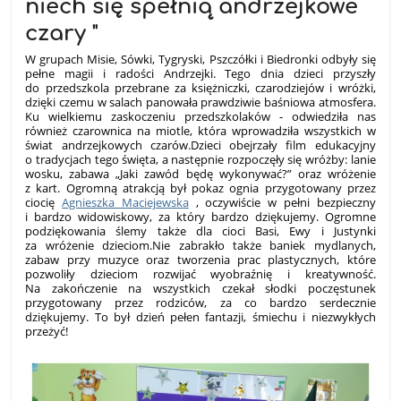
niech się spełnią andrzejkowe
czary "
W grupach Misie, Sówki, Tygryski, Pszczółki i Biedronki odbyły się
pełne magii i radości Andrzejki. Tego dnia dzieci przyszły
do przedszkola przebrane za księżniczki, czarodziejów i wróżki,
dzięki czemu w salach panowała prawdziwie baśniowa atmosfera.
Ku wielkiemu zaskoczeniu przedszkolaków - odwiedziła nas
również czarownica na miotle, która wprowadziła wszystkich w
świat andrzejkowych czarów.Dzieci obejrzały film edukacyjny
o tradycjach tego święta, a następnie rozpoczęły się wróżby: lanie
wosku, zabawa „Jaki zawód będę wykonywać?” oraz wróżenie
z kart. Ogromną atrakcją był pokaz ognia przygotowany przez
ciocię
Agnieszka Maciejewska
, oczywiście w pełni bezpieczny
i bardzo widowiskowy, za który bardzo dziękujemy. Ogromne
podziękowania ślemy także dla cioci Basi, Ewy i Justynki
za wróżenie dzieciom.Nie zabrakło także baniek mydlanych,
zabaw przy muzyce oraz tworzenia prac plastycznych, które
pozwoliły dzieciom rozwijać wyobraźnię i kreatywność.
Na zakończenie na wszystkich czekał słodki poczęstunek
przygotowany przez rodziców, za co bardzo serdecznie
dziękujemy. To był dzień pełen fantazji, śmiechu i niezwykłych
przeżyć!