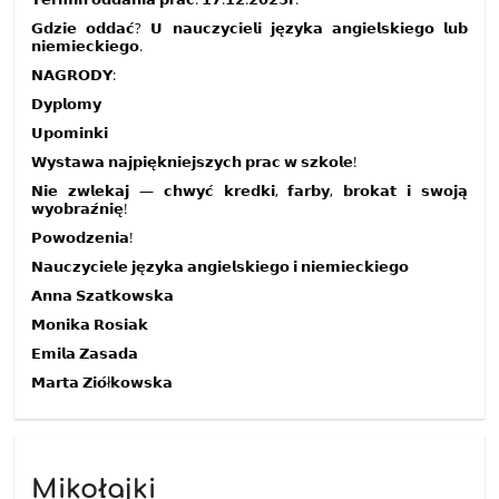
𝗚𝗱𝘇𝗶𝗲 𝗼𝗱𝗱𝗮𝗰́? 𝗨 𝗻𝗮𝘂𝗰𝘇𝘆𝗰𝗶𝗲𝗹𝗶 𝗷𝗲̨𝘇𝘆𝗸𝗮 𝗮𝗻𝗴𝗶𝗲𝗹𝘀𝗸𝗶𝗲𝗴𝗼 𝗹𝘂𝗯
𝗻𝗶𝗲𝗺𝗶𝗲𝗰𝗸𝗶𝗲𝗴𝗼.
𝗡𝗔𝗚𝗥𝗢𝗗𝗬:
𝗗𝘆𝗽𝗹𝗼𝗺𝘆
𝗨𝗽𝗼𝗺𝗶𝗻𝗸𝗶
𝗪𝘆𝘀𝘁𝗮𝘄𝗮 𝗻𝗮𝗷𝗽𝗶𝗲̨𝗸𝗻𝗶𝗲𝗷𝘀𝘇𝘆𝗰𝗵 𝗽𝗿𝗮𝗰 𝘄 𝘀𝘇𝗸𝗼𝗹𝗲!
𝗡𝗶𝗲 𝘇𝘄𝗹𝗲𝗸𝗮𝗷 — 𝗰𝗵𝘄𝘆𝗰́ 𝗸𝗿𝗲𝗱𝗸𝗶, 𝗳𝗮𝗿𝗯𝘆, 𝗯𝗿𝗼𝗸𝗮𝘁 𝗶 𝘀𝘄𝗼𝗷𝗮̨
𝘄𝘆𝗼𝗯𝗿𝗮𝘇́𝗻𝗶𝗲̨!
𝗣𝗼𝘄𝗼𝗱𝘇𝗲𝗻𝗶𝗮!
𝗡𝗮𝘂𝗰𝘇𝘆𝗰𝗶𝗲𝗹𝗲 𝗷𝗲̨𝘇𝘆𝗸𝗮 𝗮𝗻𝗴𝗶𝗲𝗹𝘀𝗸𝗶𝗲𝗴𝗼 𝗶 𝗻𝗶𝗲𝗺𝗶𝗲𝗰𝗸𝗶𝗲𝗴𝗼
𝗔𝗻𝗻𝗮 𝗦𝘇𝗮𝘁𝗸𝗼𝘄𝘀𝗸𝗮
𝗠𝗼𝗻𝗶𝗸𝗮 𝗥𝗼𝘀𝗶𝗮𝗸
𝗘𝗺𝗶𝗹𝗮 𝗭𝗮𝘀𝗮𝗱𝗮
𝗠𝗮𝗿𝘁𝗮 𝗭𝗶𝗼́ł𝗸𝗼𝘄𝘀𝗸𝗮
Mikołajki