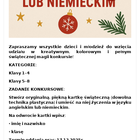
𝗭𝗮𝗽𝗿𝗮𝘀𝘇𝗮𝗺𝘆 𝘄𝘀𝘇𝘆𝘀𝘁𝗸𝗶𝗲 𝗱𝘇𝗶𝗲𝗰𝗶 𝗶 𝗺ł𝗼𝗱𝘇𝗶𝗲𝘇̇ 𝗱𝗼 𝘄𝘇𝗶𝗲̨𝗰𝗶𝗮
𝘂𝗱𝘇𝗶𝗮ł𝘂 𝘄 𝗸𝗿𝗲𝗮𝘁𝘆𝘄𝗻𝘆𝗺, 𝗸𝗼𝗹𝗼𝗿𝗼𝘄𝘆𝗺 𝗶 𝗽𝗲ł𝗻𝘆𝗺
𝘀́𝘄𝗶𝗮̨𝘁𝗲𝗰𝘇𝗻𝗲𝗷 𝗺𝗮𝗴𝗶𝗶 𝗸𝗼𝗻𝗸𝘂𝗿𝘀𝗶𝗲!
𝗞𝗔𝗧𝗘𝗚𝗢𝗥𝗜𝗘:
𝗞𝗹𝗮𝘀𝘆 𝟭–𝟰
𝗞𝗹𝗮𝘀𝘆 𝟱–𝟴
𝗭𝗔𝗗𝗔𝗡𝗜𝗘 𝗞𝗢𝗡𝗞𝗨𝗥𝗦𝗢𝗪𝗘:
𝗦𝘁𝘄𝗼́𝗿𝘇 𝗼𝗿𝘆𝗴𝗶𝗻𝗮𝗹𝗻𝗮̨, 𝗽𝗶𝗲̨𝗸𝗻𝗮̨ 𝗸𝗮𝗿𝘁𝗸𝗲̨ 𝘀́𝘄𝗶𝗮̨𝘁𝗲𝗰𝘇𝗻𝗮̨ (𝗱𝗼𝘄𝗼𝗹𝗻𝗮
𝘁𝗲𝗰𝗵𝗻𝗶𝗸𝗮 𝗽𝗹𝗮𝘀𝘁𝘆𝗰𝘇𝗻𝗮) 𝗶 𝘂𝗺𝗶𝗲𝘀́𝗰́ 𝗻𝗮 𝗻𝗶𝗲𝗷 𝘇̇𝘆𝗰𝘇𝗲𝗻𝗶𝗮 𝘄 𝗷𝗲̨𝘇𝘆𝗸𝘂
𝗮𝗻𝗴𝗶𝗲𝗹𝘀𝗸𝗶𝗺 𝗹𝘂𝗯 𝗻𝗶𝗲𝗺𝗶𝗲𝗰𝗸𝗶𝗺.
𝗡𝗮 𝗼𝗱𝘄𝗿𝗼𝗰𝗶𝗲 𝗸𝗮𝗿𝘁𝗸𝗶 𝘄𝗽𝗶𝘀𝘇:
• 𝗶𝗺𝗶𝗲̨ 𝗶 𝗻𝗮𝘇𝘄𝗶𝘀𝗸𝗼
• 𝗸𝗹𝗮𝘀𝗲̨
𝗧𝗲𝗿𝗺𝗶𝗻 𝗼𝗱𝗱𝗮𝗻𝗶𝗮 𝗽𝗿𝗮𝗰: 𝟭𝟳.𝟭𝟮.𝟮𝟬𝟮𝟱𝗿.