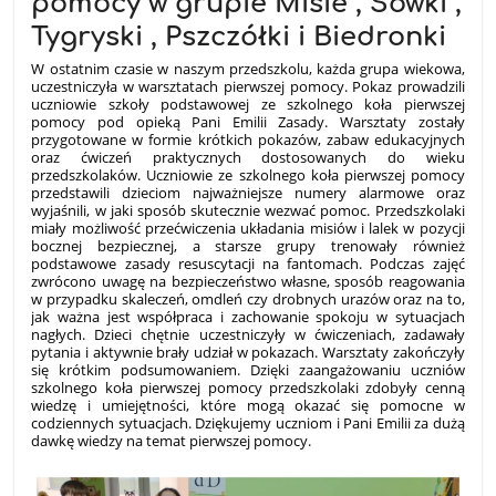
pomocy w grupie Misie , Sówki ,
Tygryski , Pszczółki i Biedronki
W ostatnim czasie w naszym przedszkolu, każda grupa wiekowa,
uczestniczyła w warsztatach pierwszej pomocy. Pokaz prowadzili
uczniowie szkoły podstawowej ze szkolnego koła pierwszej
pomocy pod opieką Pani Emilii Zasady. Warsztaty zostały
przygotowane w formie krótkich pokazów, zabaw edukacyjnych
oraz ćwiczeń praktycznych dostosowanych do wieku
przedszkolaków. Uczniowie ze szkolnego koła pierwszej pomocy
przedstawili dzieciom najważniejsze numery alarmowe oraz
wyjaśnili, w jaki sposób skutecznie wezwać pomoc. Przedszkolaki
miały możliwość przećwiczenia układania misiów i lalek w pozycji
bocznej bezpiecznej, a starsze grupy trenowały również
podstawowe zasady resuscytacji na fantomach. Podczas zajęć
zwrócono uwagę na bezpieczeństwo własne, sposób reagowania
w przypadku skaleczeń, omdleń czy drobnych urazów oraz na to,
jak ważna jest współpraca i zachowanie spokoju w sytuacjach
nagłych. Dzieci chętnie uczestniczyły w ćwiczeniach, zadawały
pytania i aktywnie brały udział w pokazach. Warsztaty zakończyły
się krótkim podsumowaniem. Dzięki zaangażowaniu uczniów
szkolnego koła pierwszej pomocy przedszkolaki zdobyły cenną
wiedzę i umiejętności, które mogą okazać się pomocne w
codziennych sytuacjach. Dziękujemy uczniom i Pani Emilii za dużą
dawkę wiedzy na temat pierwszej pomocy.