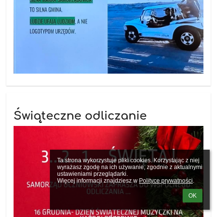
Świąteczne odliczanie
Ta strona wykorzystuje pliki cookies. Korzystając z niej 
wyrażasz zgodę na ich używanie, zgodnie z aktualnymi 
ustawieniami przeglądarki.

Więcej informacji znajdziesz w 
Polityce prywatności
.
OK