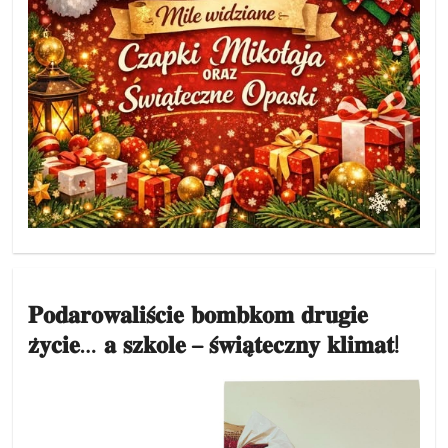
𝐏𝐨𝐝𝐚𝐫𝐨𝐰𝐚𝐥𝐢𝐬́𝐜𝐢𝐞 𝐛𝐨𝐦𝐛𝐤𝐨𝐦 𝐝𝐫𝐮𝐠𝐢𝐞
𝐳̇𝐲𝐜𝐢𝐞… 𝐚 𝐬𝐳𝐤𝐨𝐥𝐞 – 𝐬́𝐰𝐢𝐚̨𝐭𝐞𝐜𝐳𝐧𝐲 𝐤𝐥𝐢𝐦𝐚𝐭!