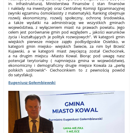
in. infrastruktura), Ministerstwa Finansów ( stan finansów
i nakłady na inwestycje) oraz Centralnej Komisji Egzaminacyjnej
(wyniki egzaminu ósmoklasisty z matematyki). Ranking obejmuje
rozwój ekonomiczny, rozwój społeczny, ochronę środowiska,
a także wydatki na administrację we wszystkich gminach
województwa, z wyłączeniem miast na prawach powiatu. Jego
celem jest porównanie gmin pod względem „ jakości warunków
życia i kształtujących je polityk rozwojowych”. W kategorii gmin
wiejskich pierwsze miejsce zajęło podbydgoskie Osielsko, w
kategorii gmin miejsko- wiejskich Świecie, za nim był Brześć
Kujawski, a w kategorii miast zwycięzcą został Ciechocinek,
a na drugim miejscu -Miasto Kowal. Biorąc pod uwagę nasz
potencjał terytorialny ( najmniejsza gmina w województwie),
ekonomiczny i demograficzny drugie miejsce Kowala za „perłą
polskich uzdrowisk”- Ciechocinkiem to z pewnością powód
do satysfakcji.
Eugeniusz Gołembiewski