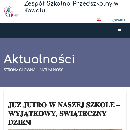
Zespół Szkolno-Przedszkolny w
Kowalu
Logowanie
Aktualności
STRONA GŁÓWNA
AKTUALNOŚCI
Aktualności
𝐉𝐔𝐙̇ 𝐉𝐔𝐓𝐑𝐎 𝐖 𝐍𝐀𝐒𝐙𝐄𝐉 𝐒𝐙𝐊𝐎𝐋𝐄 –
𝐖𝐘𝐉𝐀̨𝐓𝐊𝐎𝐖𝐘, 𝐒́𝐖𝐈𝐀̨𝐓𝐄𝐂𝐙𝐍𝐘
𝐃𝐙𝐈𝐄𝐍́!