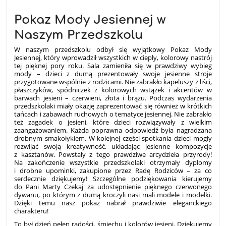
Pokaz Mody Jesiennej w
Naszym Przedszkolu
W naszym przedszkolu odbył się wyjątkowy Pokaz Mody
Jesiennej, który wprowadził wszystkich w ciepły, kolorowy nastrój
tej pięknej pory roku. Sala zamieniła się w prawdziwy wybieg
mody – dzieci z dumą prezentowały swoje jesienne stroje
przygotowane wspólnie z rodzicami. Nie zabrakło kapeluszy z liści,
płaszczyków, spódniczek z kolorowych wstążek i akcentów w
barwach jesieni – czerwieni, złota i brązu. Podczas wydarzenia
przedszkolaki miały okazję zaprezentować się również w krótkich
tańcach i zabawach ruchowych o tematyce jesiennej. Nie zabrakło
też zagadek o jesieni, które dzieci rozwiązywały z wielkim
zaangażowaniem. Każda poprawna odpowiedź była nagradzana
drobnym smakołykiem. W kolejnej części spotkania dzieci mogły
rozwijać swoją kreatywność, układając jesienne kompozycje
z kasztanów. Powstały z tego prawdziwe arcydzieła przyrody!
Na zakończenie wszystkie przedszkolaki otrzymały dyplomy
i drobne upominki, zakupione przez Radę Rodziców – za co
serdecznie dziękujemy! Szczególne podziękowania kierujemy
do Pani Marty Czekaj za udostępnienie pięknego czerwonego
dywanu, po którym z dumą kroczyli nasi mali modele i modelki.
Dzięki temu nasz pokaz nabrał prawdziwie eleganckiego
charakteru!
To był dzień pełen radości, śmiechu i kolorów jesieni. Dziękujemy