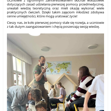
Uczniowie z ogromnym zainteresowaniem słuchali wskazówek
dotyczących zasad udzielania pierwszej pomocy przedmedycznej,
urwalali wiedzę teoretyczną oraz mieli okazję wykonać wiele
praktycznych ćwiczeń. Dzięki takim zajęciom młodzież zdobywa
cenne umiejętności, które mogą uratować życie!
Cieszy nas, że koło pierwszej pomocy stale się rozwija, a uczniowie
z tak dużym zaangażowaniem i chęcią poszerzają swoją wiedzę.