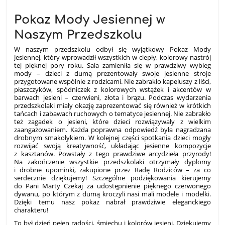
Pokaz Mody Jesiennej w
Naszym Przedszkolu
W naszym przedszkolu odbył się wyjątkowy Pokaz Mody
Jesiennej, który wprowadził wszystkich w ciepły, kolorowy nastrój
tej pięknej pory roku. Sala zamieniła się w prawdziwy wybieg
mody – dzieci z dumą prezentowały swoje jesienne stroje
przygotowane wspólnie z rodzicami. Nie zabrakło kapeluszy z liści,
płaszczyków, spódniczek z kolorowych wstążek i akcentów w
barwach jesieni – czerwieni, złota i brązu. Podczas wydarzenia
przedszkolaki miały okazję zaprezentować się również w krótkich
tańcach i zabawach ruchowych o tematyce jesiennej. Nie zabrakło
też zagadek o jesieni, które dzieci rozwiązywały z wielkim
zaangażowaniem. Każda poprawna odpowiedź była nagradzana
drobnym smakołykiem. W kolejnej części spotkania dzieci mogły
rozwijać swoją kreatywność, układając jesienne kompozycje
z kasztanów. Powstały z tego prawdziwe arcydzieła przyrody!
Na zakończenie wszystkie przedszkolaki otrzymały dyplomy
i drobne upominki, zakupione przez Radę Rodziców – za co
serdecznie dziękujemy! Szczególne podziękowania kierujemy
do Pani Marty Czekaj za udostępnienie pięknego czerwonego
dywanu, po którym z dumą kroczyli nasi mali modele i modelki.
Dzięki temu nasz pokaz nabrał prawdziwie eleganckiego
charakteru!
To był dzień pełen radości, śmiechu i kolorów jesieni. Dziękujemy