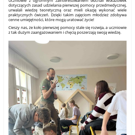
Uczniowie z ogromnym zainteresowaniem słuchali wskazówek
dotyczących zasad udzielania pierwszej pomocy przedmedycznej,
urwalali wiedzę teoretyczną oraz mieli okazję wykonać wiele
praktycznych ćwiczeń. Dzięki takim zajęciom młodzież zdobywa
cenne umiejętności, które mogą uratować życie!
Cieszy nas, że koło pierwszej pomocy stale się rozwija, a uczniowie
z tak dużym zaangażowaniem i chęcią poszerzają swoją wiedzę.